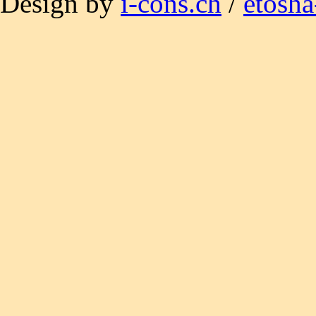
Design by
i-cons.ch
/
etosha